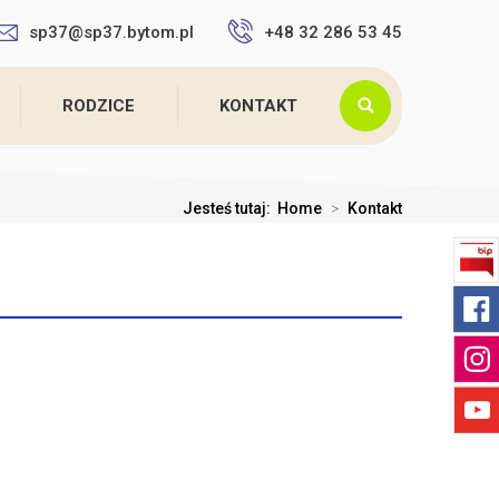
sp37@sp37.bytom.pl
+48 32 286 53 45
RODZICE
KONTAKT
Jesteś tutaj:
Home
>
Kontakt