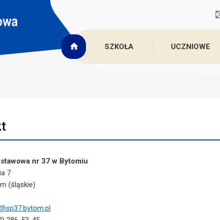
SZKOŁA
UCZNIOWE
t
stawowa nr 37 w Bytomiu
ia 7
m (śląskie)
@sp37.bytom.pl