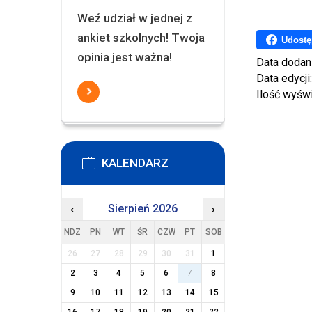
Weź udział w jednej z
ankiet szkolnych! Twoja
Udostę
opinia jest ważna!
Data dodan
Data edycji
Ilość wyśw
KALENDARZ
‹
Sierpień 2026
›
NDZ
PN
WT
ŚR
CZW
PT
SOB
26
27
28
29
30
31
1
2
3
4
5
6
7
8
9
10
11
12
13
14
15