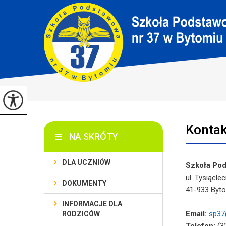
Kontak
NA SKRÓTY
DLA UCZNIÓW
Szkoła Pod
ul. Tysiąclec
DOKUMENTY
41-933 Byto
INFORMACJE DLA
Email:
sp37
RODZICÓW