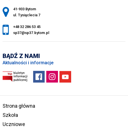
Adres pocztowy:
41-933 Bytom
ul. Tysiąclecia 7
+48 32 286 53 45
sp37@sp37.bytom.pl
BĄDŹ Z NAMI
Aktualności i informacje
Strona główna
Szkoła
Uczniowe