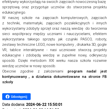
efektywny wykorzystają na swoich zajęciach nowoczesną bazę
sprzętową oraz przygotuje uczniów do stworzenia projektu
edukacyjnego.
W naszej szkole na zajęciach komputerowych, zajęciach
z techniki, matematyki, zajęciach pozalekcyjnych i innych
wykorzystamy zdobyty sprzęt oraz naszą wiedzę do tworzenia
sieci współpracy między uczniami i nauczycielami, efektem
wykorzystana takiego sprzętu jak czujniki PASCO, roboty,
zestawy techniczne LEGO, nowe komputery , drukarka 3D, gogle
VR, tablice interaktywne - nasi uczniowie stworzą projekty
edukacyjne i zdobędą wiedzę w zupełnie nowy, odkrywczy
sposób. Dzięki metodom XXI wieku nasza szkoła rozwinie
wiedzę uczniów w nowy sposób.
Obecnie zgodnie z założeniami
program nadal jest
kontynuowany , a działania dokumntowane na stronie FB
szkoły
.
Udostępnij
Data dodania:
2024-06-22 15:50:01