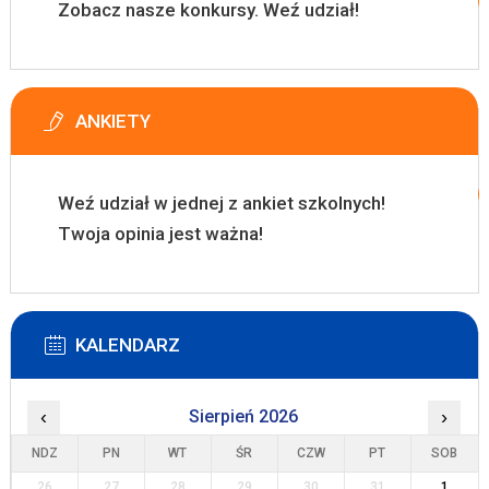
Zobacz nasze konkursy. Weź udział!
ANKIETY
Weź udział w jednej z ankiet szkolnych!
Twoja opinia jest ważna!
KALENDARZ
‹
Sierpień 2026
›
NDZ
PN
WT
ŚR
CZW
PT
SOB
26
27
28
29
30
31
1