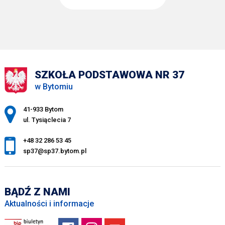
SZKOŁA PODSTAWOWA NR 37
w Bytomiu
Adres pocztowy:
41-933 Bytom
ul. Tysiąclecia 7
+48 32 286 53 45
sp37@sp37.bytom.pl
BĄDŹ Z NAMI
Aktualności i informacje