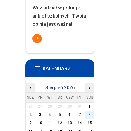
Weź udział w jednej z
ankiet szkolnych! Twoja
opinia jest ważna!
KALENDARZ
‹
Sierpień 2026
›
NDZ
PN
WT
ŚR
CZW
PT
SOB
26
27
28
29
30
31
1
2
3
4
5
6
7
8
9
10
11
12
13
14
15