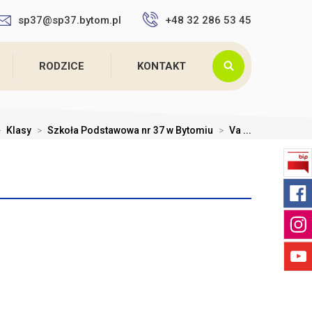
sp37@sp37.bytom.pl
+48 32 286 53 45
RODZICE
KONTAKT
>
Klasy
>
Szkoła Podstawowa nr 37 w Bytomiu
>
Va ...