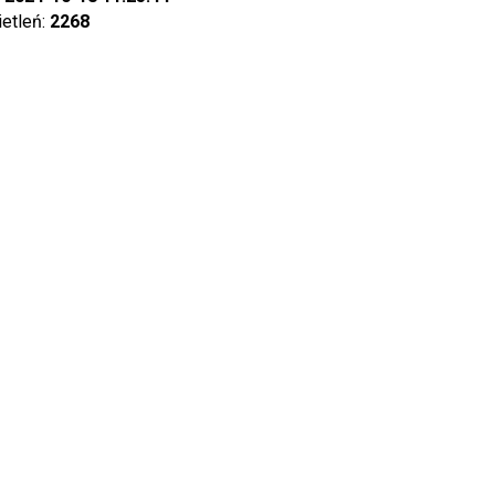
ietleń:
2268