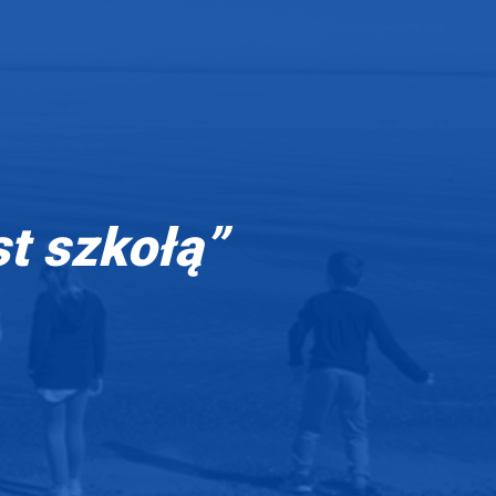
st szkołą”